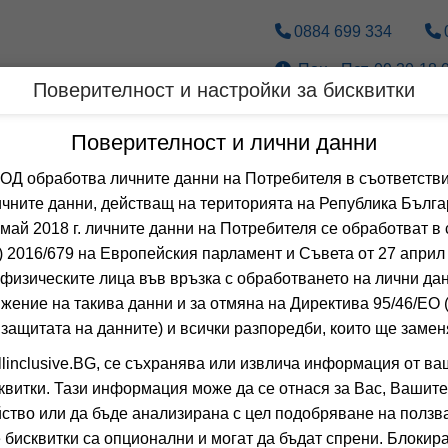
0884 699 334
Пон.- Пет. 09.30-18.0
Поверителност и настройки за бисквитки
Дестинации
По вид транспорт
Поверителност и лични данни
 обработва личните данни на Потребителя в съответстви
Оферти със спа център
чните данни, действащ на територията на Република Бълга
 май 2018 г. личните данни на Потребителя се обработват в 
 2016/679 на Европейския парламент и Съвета от 27 април 
 Сортирай по:
физическите лица във връзка с обработването на лични да
Общо
0
хотела
жение на такива данни и за отмяна на Директива 95/46/EО
 защитата на данните) и всички разпоредби, които ще замен
DOLCE ATTIC
linclusive.BG, се съхранява или извлича информация от ва
ATHENS, ATTIKI,
квитки. Тази информация може да се отнася за Вас, Вашите
0.0
(от 0 мне
ство или да бъде анализирана с цел подобряване на ползва
 бисквитки са опционални и могат да бъдат спрени. Блокира