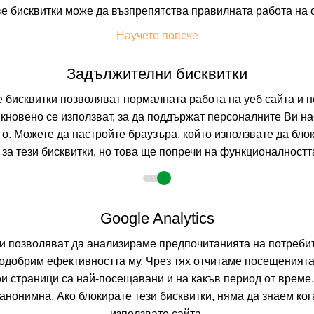
е бисквитки може да възпрепятства правилната работа на 
На изплащане с
Научете повече
Пълно описание н
Задължителни бисквитки
бисквитки позволяват нормалната работа на уеб сайта и н
ST. GEORGE 
кновено се използват, за да поддържат персоналните Ви на
ATHENS, ATTIKI,
го. Можете да настройте браузъра, който използвате да бло
за тези бисквитки, но това ще попречи на функционалността
0.0
(от 0 мне
На изплащане с
Google Analytics
Пълно описание н
ни позволяват да анализираме предпочитанията на потребит
одобрим ефективността му. Чрез тях отчитаме посещенията
ои страници са най-посещавани и на какъв период от време
нонимна. Ако блокирате тези бисквитки, няма да знаем ко
използвате сайта.