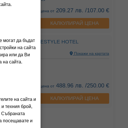
сайта.
209.27 лв. /107.00 €
цена от
КАЛКУЛИРАЙ ЦЕНА
а хотела
е могат да бъдат
LYCABETTUS LIFESTYLE HOTEL
стройки на сайта
 GREECE
Покажи на картата
кира или да Ви
 на сайта.
ния на клиенти)
488.96 лв. /250.00 €
цена от
КАЛКУЛИРАЙ ЦЕНА
а хотела
елите на сайта и
 и техния брой,
. Събраната
га посещавате и