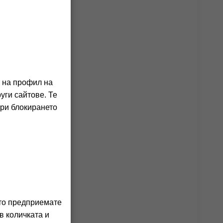
о на профил на
уги сайтове. Те
При блокирането
ито предприемате
в количката и