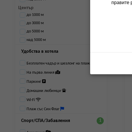
правите 
Център
до 1000 м
до 3000 м
до 5000 м
над 5000 м
Удобства в хотела
Безплатен чадър и шезлонг на плажа
На първа линия
Паркинг
Домашни любимци
Wi-Fi
Плаж със Син Флаг
Спорт/СПА/Забавления