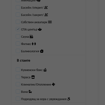
Анимация
Басейн /открит/
Басейн /закрит/
Собствен аквапарк
СПА център
Сауна
Фитнес
Балнеология
В стаите
Кухненски бокс
Тераса
Климатик/Отопление
Вана
Подходящ за хора с увреждания