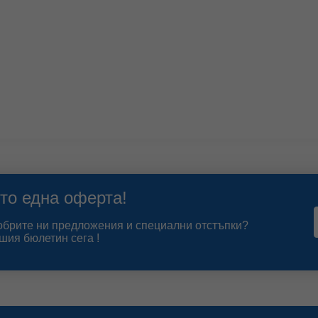
то една оферта!
добрите ни предложения и специални отстъпки?
шия бюлетин сега !