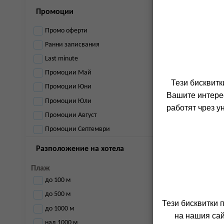
Промоции
Промо оферти
Ранни записвания
Last minute
Промоции Май
Тези бисквитк
Промоции Юни
Вашите интерес
Промоции Юли
работят чрез у
Промоции Август
Промоции Септември
Разположение на хотела
Плаж
до 100 м
до 500 м
Тези бисквитки 
до 1000 м
на нашия сай
над 1000 м