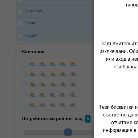
типов
Закинтос
България
Египет
Турция
Задължителните 
изключвани. Оби
Категория
или вход в не
съобщава 
Тези бисквитки 
съответно да п
Потребителски рейтинг над:
6
отчитаме к
информация е а