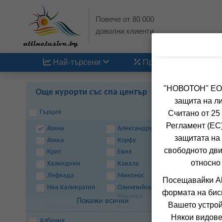
Повече от 80 000
доволни клиенти
Най-търсени
Промоции
"НОВОТОН" ЕООД
Още курорти със спа център
защита на ли
Гърция
Считано от 25
Регламент (ЕС)
Атина
Александруполис
защитата на 
Атика
Корфу
свободното дви
Крит
Евия
относно
Халкидики
Кавала
Лефкада
Миконос
Посещавайки Al
Неа Каликратия
Олимпийска
формата на бис
Ривиера
Покажи всички
Вашето устрой
Пелопонес
Родос
Някои видове
Санторини
Тасос
Албания