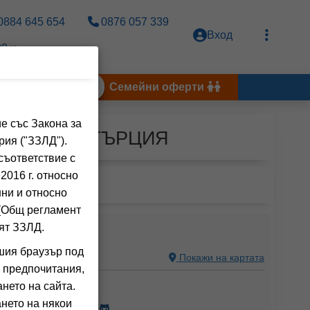
0884 645 654
0876 057 339
Вход
0 ч.
Тунис 2026
Семейни оферти
е със Закона за
 за АТИНА, ГЪРЦИЯ
рия ("ЗЗЛД").
съответствие с
2016 г. относно
нни и относно
 (Общ регламент
ят ЗЗЛД.
A RIVIERA
шия браузър под
 GREECE
Покажи на картата
 предпочитания,
ния на клиенти)
нето на сайта.
нето на някои