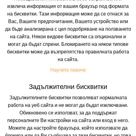
извлича информация от вашия браузър под формата
Искате да получавате първи най-новите и най-
на бисквитки. Тази информация може да се отнася за
добрите ни предложения и специални
отстъпки?
Вас, Вашите предпочитания, Вашето устройство или
Абонирайте се за нашия бюлетин сега !
да бъде анализирана с цел подобряване на ползването
на сайта. Някои видове бисквитки са опционални и
могат да бъдат спрени. Блокирането на някои типове
бисквитки може да възпрепятства правилната работа
Абонирай ме
на сайта.
Научете повече
Задължителни бисквитки
Задължителните бисквитки позволяват нормалната
работа на уеб сайта и не могат да бъдат изключвани.
Обикновено се използват, за да поддържат
персоналните Ви настройки на сайта или вход в него.
Можете да настройте браузъра, който използвате да
блокира или да Ви съобщава за тези бисквитки, но това