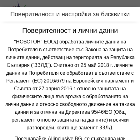
Вход
Поверителност и настройки за бисквитки
Поверителност и лични данни
Категории
"НОВОТОН" ЕООД обработва личните данни на
Потребителя в съответствие със Закона за защита на
Оферти със спа център за ХАЛКИДИКИ-
личните данни, действащ на територията на Република
КАСАНДРА, ГЪРЦИЯ
България ("ЗЗЛД"). Считано от 25 май 2018 г. личните
данни на Потребителя се обработват в съответствие с
Регламент (ЕС) 2016/679 на Европейския парламент и
Филтри
Още курорти
Съвета от 27 април 2016 г. относно защитата на
физическите лица във връзка с обработването на
 Сортирай по:
лични данни и относно свободното движение на такива
данни и за отмяна на Директива 95/46/EО (Общ
регламент относно защитата на данните) и всички
разпоредби, които ще заменят ЗЗЛД.
Не изпускайте нито една оферта!
Посещавайки Allinclusive.BG, се съхранява или