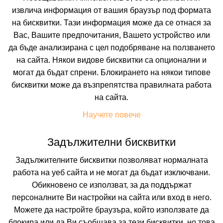
извлича информация от вашия браузър под формата
Искате да получавате първи най-новите и най-
на бисквитки. Тази информация може да се отнася за
добрите ни предложения и специални
отстъпки?
Вас, Вашите предпочитания, Вашето устройство или
Абонирайте се за нашия бюлетин сега !
да бъде анализирана с цел подобряване на ползването
на сайта. Някои видове бисквитки са опционални и
могат да бъдат спрени. Блокирането на някои типове
бисквитки може да възпрепятства правилната работа
Абонирай ме
на сайта.
Научете повече
Задължителни бисквитки
Задължителните бисквитки позволяват нормалната
работа на уеб сайта и не могат да бъдат изключвани.
Обикновено се използват, за да поддържат
персоналните Ви настройки на сайта или вход в него.
Можете да настройте браузъра, който използвате да
блокира или да Ви съобщава за тези бисквитки, но това