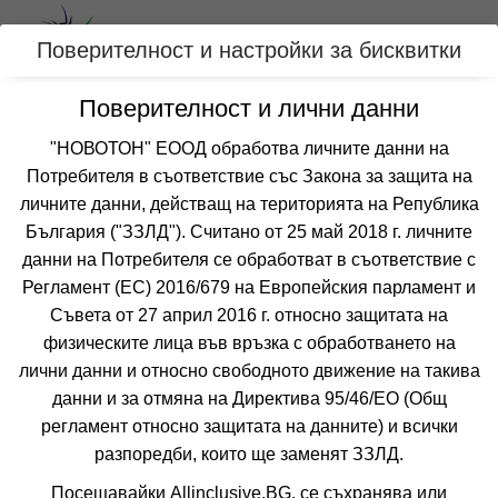
Вход
Поверителност и настройки за бисквитки
Поверителност и лични данни
Категории
"НОВОТОН" ЕООД обработва личните данни на
Потребителя в съответствие със Закона за защита на
Оферти с ТОП ЦЕНИ за АТИНА,
личните данни, действащ на територията на Република
ГЪРЦИЯ
България ("ЗЗЛД"). Считано от 25 май 2018 г. личните
данни на Потребителя се обработват в съответствие с
Регламент (ЕС) 2016/679 на Европейския парламент и
Филтри
Още курорти
Съвета от 27 април 2016 г. относно защитата на
физическите лица във връзка с обработването на
 Сортирай по:
лични данни и относно свободното движение на такива
данни и за отмяна на Директива 95/46/EО (Общ
регламент относно защитата на данните) и всички
разпоредби, които ще заменят ЗЗЛД.
Не изпускайте нито една оферта!
Посещавайки Allinclusive.BG, се съхранява или