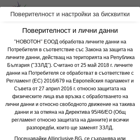
Вход
Поверителност и настройки за бисквитки
Поверителност и лични данни
Категории
"НОВОТОН" ЕООД обработва личните данни на
Потребителя в съответствие със Закона за защита на
Оферти подходящи за семейства с деца
личните данни, действащ на територията на Република
за АСПРОВАЛТА, ГЪРЦИЯ
България ("ЗЗЛД"). Считано от 25 май 2018 г. личните
данни на Потребителя се обработват в съответствие с
Регламент (ЕС) 2016/679 на Европейския парламент и
Филтри
Още курорти
Съвета от 27 април 2016 г. относно защитата на
физическите лица във връзка с обработването на
 Сортирай по:
лични данни и относно свободното движение на такива
данни и за отмяна на Директива 95/46/EО (Общ
регламент относно защитата на данните) и всички
разпоредби, които ще заменят ЗЗЛД.
Посещавайки Allinclusive.BG, се съхранява или