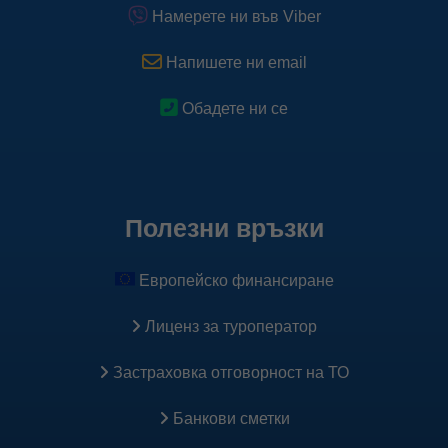
спомагат за коректно таргетиране на нашата реклама.
Намерете ни във Viber
Научете повече
Напишете ни email
Научете повече за Pixel
Обадете ни се
Полезни връзки
Европейско финансиране
Лиценз за туроператор
Застраховка oтговорност на ТО
Банкови сметки