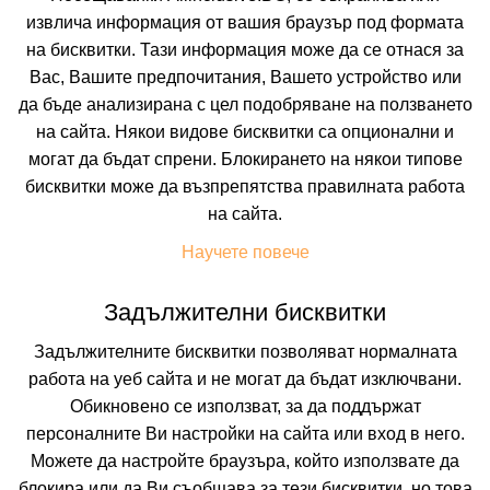
извлича информация от вашия браузър под формата
на бисквитки. Тази информация може да се отнася за
Вас, Вашите предпочитания, Вашето устройство или
да бъде анализирана с цел подобряване на ползването
на сайта. Някои видове бисквитки са опционални и
могат да бъдат спрени. Блокирането на някои типове
STAVROS BEACH
бисквитки може да възпрепятства правилната работа
на сайта.
ASPROVALTA, HALKIDIKI, GREECE
Покажи на картата
Научете повече
0.0
(от 0 мнения на клиенти)
Задължителни бисквитки
0.00 лв. /0.00 €
цена от
Задължителните бисквитки позволяват нормалната
На изплащане с
работа на уеб сайта и не могат да бъдат изключвани.
Пълно описание на хотела
Обикновено се използват, за да поддържат
персоналните Ви настройки на сайта или вход в него.
КАЛКУЛИРАЙ ЦЕНА
Можете да настройте браузъра, който използвате да
блокира или да Ви съобщава за тези бисквитки, но това