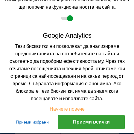
ще попречи на функционалността на сайта.
Не изпускайте нито една оферта!
Google Analytics
Искате да получавате първи най-новите и най-
добрите ни предложения и специални
Тези бисквитки ни позволяват да анализираме
отстъпки?
Абонирайте се за нашия бюлетин сега !
предпочитанията на потребителите на сайта и
съответно да подобрим ефективността му. Чрез тях
отчитаме посещенията и техния брой, отчитаме кои
страници са най-посещавани и на какъв период от
Абонирай ме
време. Събраната информация е анонимна. Ако
блокирате тези бисквитки, няма да знаем кога
посещавате и използвате сайта.
Научете повече
Приеми всички
Приеми избрани