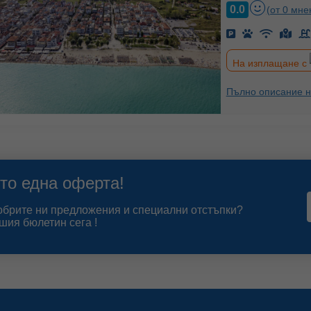
0.0
(от 0 мне
На изплащане с
Пълно описание н
то една оферта!
добрите ни предложения и специални отстъпки?
шия бюлетин сега !