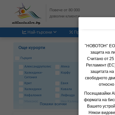
Повече от 80 000
доволни клиенти
Най-търсени
Промоции
"НОВОТОН" ЕООД
Още курорти
защита на ли
Гърция
Считано от 25
Регламент (ЕС)
Александруполис
Атика
защитата на 
Халкидики-
Корфу
Ситония
свободното дви
Крит
Евия
относно
Халкидики
Кавала
Посещавайки Al
Кефалония
Лефкада
формата на бис
Миконос
Неа Каликратия
Покажи всички
Вашето устрой
Олимпийска
Някои видове
Ривиера