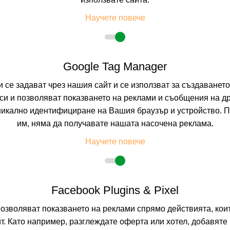
OLYMPIC BEACH,
Научете повече
0.0
(от 0 мне
На изплащане с
Google Tag Manager
Пълно описание н
и се задават чрез нашия сайт и се използват за създаванет
и и позволяват показването на реклами и съобщения на др
никално идентифициране на Вашия браузър и устройство. 
DANAI HOTEL
им, няма да получавате нашата насочена реклама.
OLYMPIC BEACH,
Научете повече
0.0
(от 0 мне
Facebook Plugins & Pixel
На изплащане с
позволяват показването на реклами спрямо действията, ко
Пълно описание н
т. Като например, разглеждате оферта или хотел, добавяте 