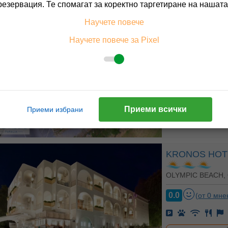
резервация. Те спомагат за коректно таргетиране на нашата
GIANNOULIS 
Научете повече
Научете повече за Pixel
OLYMPIC BEACH,
10.0
(от 1 мн
На изплащане с
Приеми всички
Приеми избрани
Пълно описание н
KRONOS HOT
OLYMPIC BEACH,
0.0
(от 0 мне