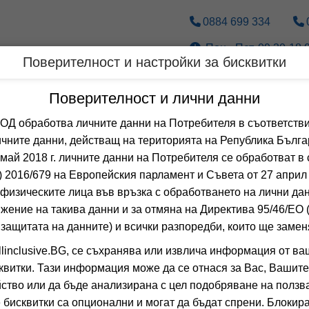
0884 699 334
Пон.- Пет. 09.30-18.0
Поверителност и настройки за бисквитки
Дестинации
По вид транспорт
Поверителност и лични данни
 обработва личните данни на Потребителя в съответстви
Оферти за 
чните данни, действащ на територията на Република Бълга
 май 2018 г. личните данни на Потребителя се обработват в 
 2016/679 на Европейския парламент и Съвета от 27 април 
 Сортирай по:
физическите лица във връзка с обработването на лични да
Общо
0
хотела
жение на такива данни и за отмяна на Директива 95/46/EО
 защитата на данните) и всички разпоредби, които ще замен
AMMOS BEACH
linclusive.BG, се съхранява или извлича информация от ва
OLYMPIC BEACH,
квитки. Тази информация може да се отнася за Вас, Вашите
9.8
(от 3 мне
ство или да бъде анализирана с цел подобряване на ползва
 бисквитки са опционални и могат да бъдат спрени. Блокира