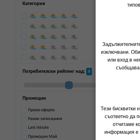
Категория
типов
Пелопонес
Родос
Санторини
Тасос
Солун
Закинтос
Задължителните 
д
изключвани. Оби
или вход в не
съобщава 
Потребителски рейтинг над:
6
Промоции
Тези бисквитки 
Промо оферти
съответно да п
Ранни записвания
отчитаме к
Last minute
информация е а
Промоции Май