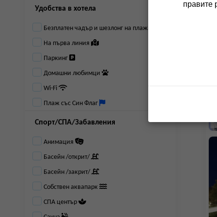
правите 
Удобства в хотела
Безплатен чадър и шезлонг на плажа
На първа линия
Паркинг
Домашни любимци
Wi-Fi
Плаж със Син Флаг
Спорт/СПА/Забавления
Анимация
Басейн /открит/
Басейн /закрит/
Собствен аквапарк
СПА център