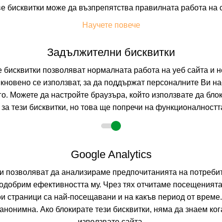
е бисквитки може да възпрепятства правилната работа на 
На изплащане с
Научете повече
Пълно описание н
Задължителни бисквитки
бисквитки позволяват нормалната работа на уеб сайта и н
-35%
AQUA BEACH
о
настаняване от 01.07 до 06.10
кновено се използват, за да поддържат персоналните Ви на
OLYMPIC BEACH,
го. Можете да настройте браузъра, който използвате да бло
за тези бисквитки, но това ще попречи на функционалността
0.0
(от 0 мне
На изплащане с
Google Analytics
Пълно описание н
ни позволяват да анализираме предпочитанията на потребит
одобрим ефективността му. Чрез тях отчитаме посещенията
ои страници са най-посещавани и на какъв период от време
BLUE SEA BO
нонимна. Ако блокирате тези бисквитки, няма да знаем ко
използвате сайта.