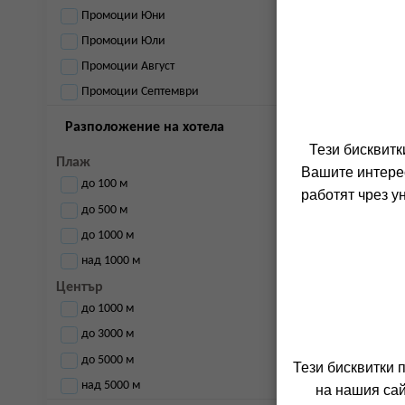
Промоции Юни
Промоции Юли
Промоции Август
Промоции Септември
Разположение на хотела
Тези бисквитк
Плаж
Вашите интерес
до 100 м
работят чрез у
до 500 м
до 1000 м
над 1000 м
Център
до 1000 м
до 3000 м
до 5000 м
Тези бисквитки 
над 5000 м
на нашия сай