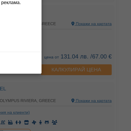
 реклама.
HOTEL
 OLYMPUS RIVIERA, GREECE
Покажи на картата
ения на клиенти)
131.04 лв. /67.00 €
цена от
КАЛКУЛИРАЙ ЦЕНА
а хотела
EL
 OLYMPUS RIVIERA, GREECE
Покажи на картата
ния на клиенти)