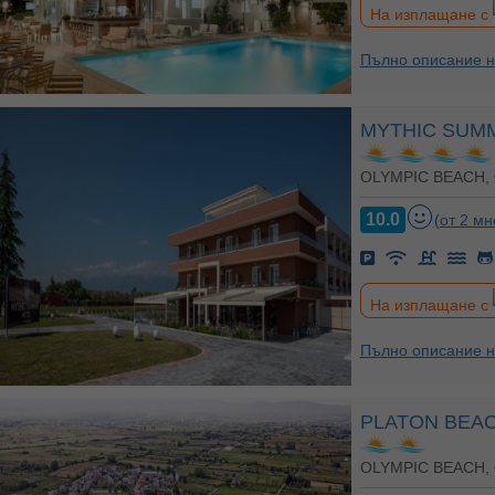
На изплащане с
Пълно описание н
MYTHIC SUM
OLYMPIC BEACH,
10.0
(от 2 мн
На изплащане с
Пълно описание н
PLATON BEA
OLYMPIC BEACH,