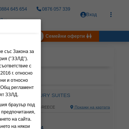
0884 645 654
0876 057 339
Вход
0 ч.
Тунис 2026
Семейни оферти
е със Закона за
ГЪРЦИЯ
рия ("ЗЗЛД").
съответствие с
2016 г. относно
нни и относно
 (Общ регламент
ят ЗЗЛД.
 SEASIDE LUXURY SUITES
шия браузър под
 OLYMPUS RIVIERA, GREECE
Покажи на картата
 предпочитания,
ния на клиенти)
нето на сайта.
нето на някои