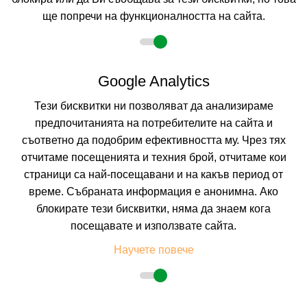
ще попречи на функционалността на сайта.
Google Analytics
Тези бисквитки ни позволяват да анализираме
предпочитанията на потребителите на сайта и
съответно да подобрим ефективността му. Чрез тях
EXE PLAZA CATALUNYA
отчитаме посещенията и техния брой, отчитаме кои
BARCELONA, SPAIN
страници са най-посещавани и на какъв период от
Покажи на картата
време. Събраната информация е анонимна. Ако
0.0
(от 0 мнения на клиенти)
блокирате тези бисквитки, няма да знаем кога
166.25 лв. /85.00 €
посещавате и използвате сайта.
цена от
На изплащане с
Научете повече
Пълно описание на хотела
КАЛКУЛИРАЙ ЦЕНА