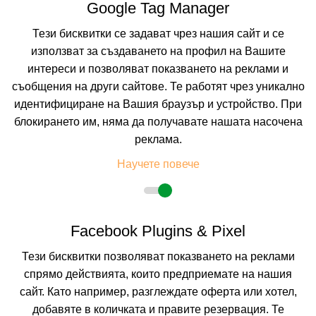
Google Tag Manager
Тези бисквитки се задават чрез нашия сайт и се
използват за създаването на профил на Вашите
интереси и позволяват показването на реклами и
съобщения на други сайтове. Те работят чрез уникално
идентифициране на Вашия браузър и устройство. При
блокирането им, няма да получавате нашата насочена
реклама.
Научете повече
HOTEL ALIMARA
BARCELONA, SPAIN
Facebook Plugins & Pixel
Покажи на картата
0.0
(от 0 мнения на клиенти)
Тези бисквитки позволяват показването на реклами
спрямо действията, които предприемате на нашия
150.60 лв. /77.00 €
цена от
сайт. Като например, разглеждате оферта или хотел,
На изплащане с
добавяте в количката и правите резервация. Те