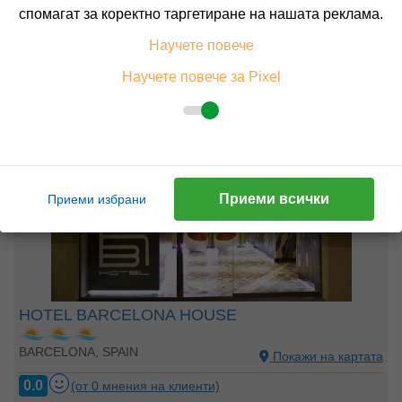
Пълно описание на хотела
спомагат за коректно таргетиране на нашата реклама.
КАЛКУЛИРАЙ ЦЕНА
Научете повече
Научете повече за Pixel
Приеми всички
Приеми избрани
HOTEL BARCELONA HOUSE
BARCELONA, SPAIN
Покажи на картата
0.0
(от 0 мнения на клиенти)