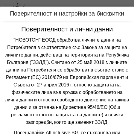
Вход
Поверителност и настройки за бисквитки
Поверителност и лични данни
Категории
"НОВОТОН" ЕООД обработва личните данни на
Потребителя в съответствие със Закона за защита на
Оферти за БАРСЕЛОНА, ИСПАНИЯ
личните данни, действащ на територията на Република
България ("ЗЗЛД"). Считано от 25 май 2018 г. личните
данни на Потребителя се обработват в съответствие с
Филтри
Още курорти
Регламент (ЕС) 2016/679 на Европейския парламент и
 Сортирай по:
Съвета от 27 април 2016 г. относно защитата на
физическите лица във връзка с обработването на
лични данни и относно свободното движение на такива
данни и за отмяна на Директива 95/46/EО (Общ
регламент относно защитата на данните) и всички
разпоредби, които ще заменят ЗЗЛД.
Посещавайки Allinclusive.BG, се съхранява или