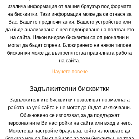
извлича информация от вашия браузър под формата
на бисквитки. Тази информация може да се отнася за
Вас, Вашите предпочитания, Вашето устройство или
да бъде анализирана с цел подобряване на ползването
на сайта. Някои видове бисквитки са опционални и
BARCELONA CENTURY HOTEL
могат да бъдат спрени. Блокирането на някои типове
бисквитки може да възпрепятства правилната работа
BARCELONA, SPAIN
Покажи на картата
на сайта.
0.0
(от 0 мнения на клиенти)
Научете повече
101.70 лв. /52.00 €
цена от
Задължителни бисквитки
На изплащане с
Пълно описание на хотела
Задължителните бисквитки позволяват нормалната
работа на уеб сайта и не могат да бъдат изключвани.
КАЛКУЛИРАЙ ЦЕНА
Обикновено се използват, за да поддържат
персоналните Ви настройки на сайта или вход в него.
Можете да настройте браузъра, който използвате да
блокира или да Ви съобщава за тези бисквитки, но това