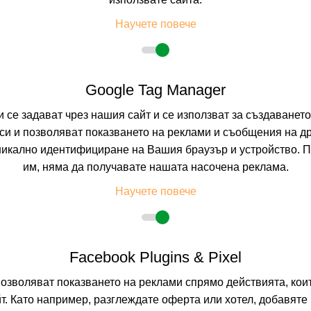
PENISCOLA, SPAI
Научете повече
0.0
(от 0 мне
На изплащане с
Google Tag Manager
Пълно описание н
и се задават чрез нашия сайт и се използват за създаванет
и и позволяват показването на реклами и съобщения на др
никално идентифициране на Вашия браузър и устройство. 
HOTEL PENIS
им, няма да получавате нашата насочена реклама.
PENISCOLA, SPAI
Научете повече
0.0
(от 0 мне
Facebook Plugins & Pixel
На изплащане с
позволяват показването на реклами спрямо действията, ко
Пълно описание н
т. Като например, разглеждате оферта или хотел, добавяте 