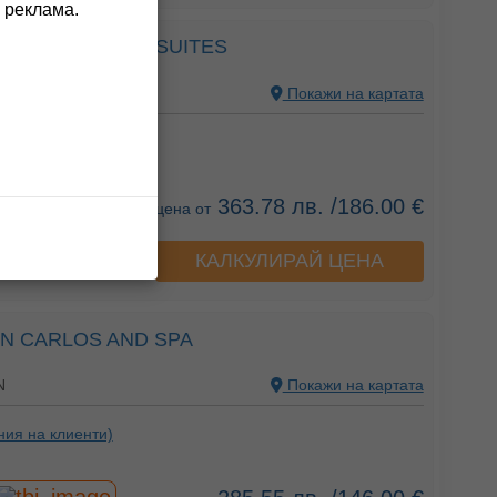
 реклама.
SABLANCA AND SUITES
N
Покажи на картата
ния на клиенти)
363.78 лв. /186.00 €
цена от
КАЛКУЛИРАЙ ЦЕНА
а хотела
N CARLOS AND SPA
N
Покажи на картата
ния на клиенти)