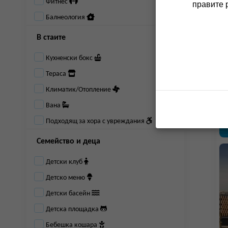
Фитнес
правите 
Балнеология
В стаите
Кухненски бокс
Тераса
Климатик/Отопление
Вана
Подходящ за хора с увреждания
Семейство и деца
Детски клуб
Детско меню
Детски басейн
Детска площадка
Бебешка кошара