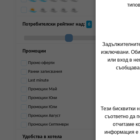
типов
Потребителски рейтинг над:
6
Задължителните 
Промоции
изключвани. Оби
или вход в не
Промо оферти
съобщава 
Ранни записвания
Last minute
Промоции Май
Промоции Юни
Промоции Юли
Тези бисквитки 
Промоции Август
съответно да п
отчитаме к
Промоции Септември
информация е а
Удобства в хотела