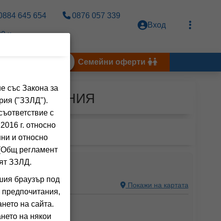
0884 645 654
0876 057 339
Вход
0 ч.
Тунис 2026
Семейни оферти
е със Закона за
ОЛА, ИСПАНИЯ
рия ("ЗЗЛД").
съответствие с
2016 г. относно
нни и относно
 (Общ регламент
ят ЗЗЛД.
 ACUALANDIA
шия браузър под
N
Покажи на картата
 предпочитания,
нето на сайта.
ния на клиенти)
нето на някои