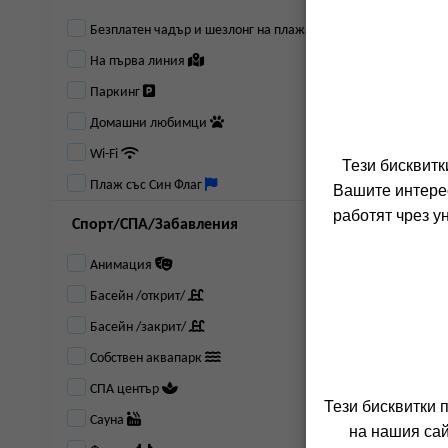
Безплатен чадър и шезлонг на плажа
На първа линия
Паркинг
Домашни любимци
Wi-Fi
Тези бисквитк
Плаж със Син Флаг
Вашите интерес
работят чрез у
Спорт/СПА/Забавления
Анимация
Басейн /открит/
Басейн /закрит/
Собствен аквапарк
СПА център
Тези бисквитки 
Сауна
на нашия сай