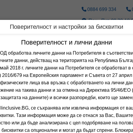
0884 699 334
Пон.- Пет. 09.30-18.0
Поверителност и настройки за бисквитки
Дестинации
По вид транспорт
Поверителност и лични данни
 обработва личните данни на Потребителя в съответстви
Оферти за ПЕНИСК
чните данни, действащ на територията на Република Бълга
 май 2018 г. личните данни на Потребителя се обработват в 
 2016/679 на Европейския парламент и Съвета от 27 април 
 Сортирай по:
физическите лица във връзка с обработването на лични да
Общо
0
хотела
жение на такива данни и за отмяна на Директива 95/46/EО
 защитата на данните) и всички разпоредби, които ще замен
APARTHOTEL
linclusive.BG, се съхранява или извлича информация от ва
PENISCOLA, SPAI
квитки. Тази информация може да се отнася за Вас, Вашите
ство или да бъде анализирана с цел подобряване на ползва
0.0
(от 0 мне
 бисквитки са опционални и могат да бъдат спрени. Блокира