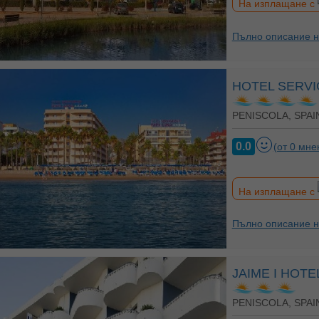
На изплащане с
Пълно описание н
HOTEL SERVI
PENISCOLA, SPAI
0.0
(от 0 мне
На изплащане с
Пълно описание н
JAIME I HOT
PENISCOLA, SPAI