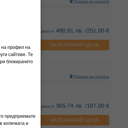
N
Покажи на картата
ния на клиенти)
490.91 лв. /251.00 €
цена от
КАЛКУЛИРАЙ ЦЕНА
а хотела
о на профил на
уги сайтове. Те
При блокирането
COLA PALACE
N
Покажи на картата
ния на клиенти)
365.74 лв. /187.00 €
цена от
ито предприемате
КАЛКУЛИРАЙ ЦЕНА
а хотела
в количката и