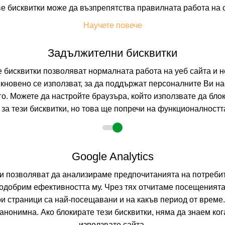
е бисквитки може да възпрепятства правилната работа на 
На изплащане с
Научете повече
Пълно описание н
Задължителни бисквитки
бисквитки позволяват нормалната работа на уеб сайта и н
APARTHOTEL
кновено се използват, за да поддържат персоналните Ви на
PENISCOLA, SPAI
го. Можете да настройте браузъра, който използвате да бло
за тези бисквитки, но това ще попречи на функционалността
0.0
(от 0 мне
На изплащане с
Google Analytics
Пълно описание н
ни позволяват да анализираме предпочитанията на потребит
одобрим ефективността му. Чрез тях отчитаме посещенията
ои страници са най-посещавани и на какъв период от време
GRAN HOTEL
нонимна. Ако блокирате тези бисквитки, няма да знаем ко
използвате сайта.