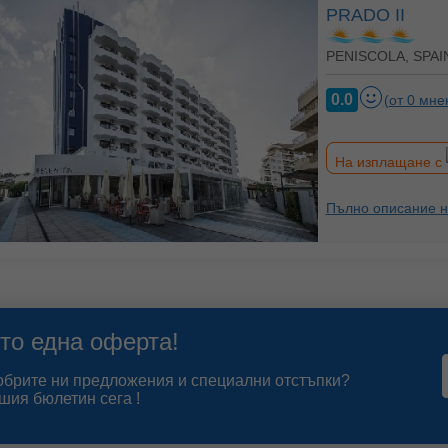
PRADO II
PENISCOLA, SPAI
0.0
(от 0 мне
На изплащане с
Пълно описание н
то една оферта!
добрите ни предложения и специални отстъпки?
шия бюлетин сега !