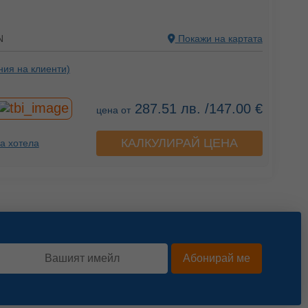
N
Покажи на картата
ния на клиенти)
287.51 лв. /147.00 €
цена от
КАЛКУЛИРАЙ ЦЕНА
а хотела
Абонирай ме