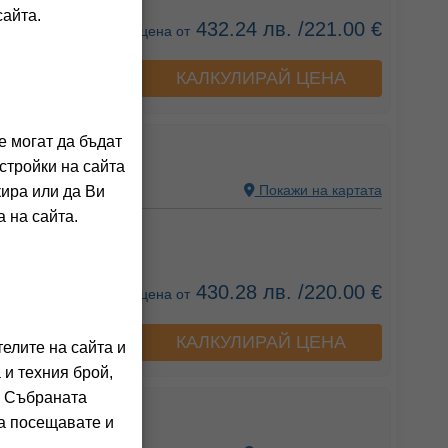
сайта.
432.24 лв. /221.00 €
цена от
КАЛКУЛИРАЙ ЦЕНА
а хотела
е могат да бъдат
 ACUAZUL
стройки на сайта
N
Покажи на картата
кира или да Ви
 на сайта.
ния на клиенти)
430.28 лв. /220.00 €
цена от
КАЛКУЛИРАЙ ЦЕНА
а хотела
елите на сайта и
 и техния брой,
. Събраната
 PENISCOLA
га посещавате и