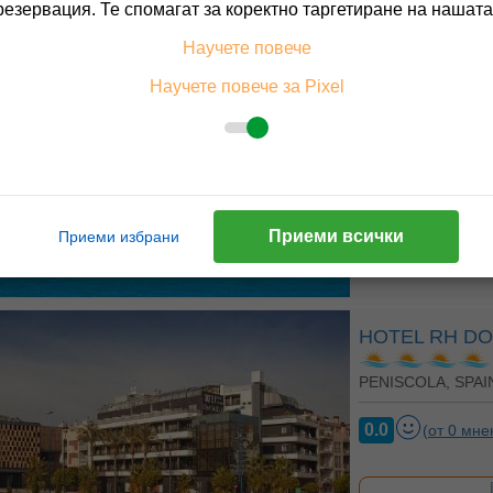
резервация. Те спомагат за коректно таргетиране на нашата
HOTEL RH CA
Научете повече
Научете повече за Pixel
PENISCOLA, SPAI
0.0
(от 0 мне
На изплащане с
Приеми всички
Приеми избрани
Пълно описание н
HOTEL RH DO
PENISCOLA, SPAI
0.0
(от 0 мне