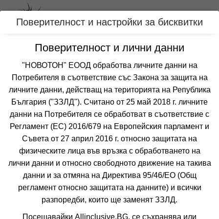
Вход
Поверителност и настройки за бисквитки
Поверителност и лични данни
към сайта
"НОВОТОН" ЕООД обработва личните данни на
Потребителя в съответствие със Закона за защита на
личните данни, действащ на територията на Република
България ("ЗЗЛД"). Считано от 25 май 2018 г. личните
данни на Потребителя се обработват в съответствие с
Регламент (ЕС) 2016/679 на Европейския парламент и
Съвета от 27 април 2016 г. относно защитата на
физическите лица във връзка с обработването на
ЧЕРЕН ПЕТЪК 2025
лични данни и относно свободното движение на такива
данни и за отмяна на Директива 95/46/EО (Общ
Тази кампания е изтекла.
регламент относно защитата на данните) и всички
разпоредби, които ще заменят ЗЗЛД.
Върни се в началото и
Посещавайки Allinclusive.BG, се съхранява или