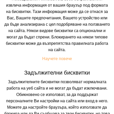
намери своята почивка.
извлича информация от вашия браузър под формата
на бисквитки. Тази информация може да се отнася за
Вас, Вашите предпочитания, Вашето устройство или
Към Allinclusive.BG
да бъде анализирана с цел подобряване на ползването
на сайта. Някои видове бисквитки са опционални и
могат да бъдат спрени. Блокирането на някои типове
бисквитки може да възпрепятства правилната работа
Не изпускайте нито една оферта!
на сайта.
Научете повече
Искате да получавате първи най-новите и най-
добрите ни предложения и специални
отстъпки?
Задължителни бисквитки
Абонирайте се за нашия бюлетин сега !
Задължителните бисквитки позволяват нормалната
работа на уеб сайта и не могат да бъдат изключвани.
Обикновено се използват, за да поддържат
Абонирай ме
персоналните Ви настройки на сайта или вход в него.
Можете да настройте браузъра, който използвате да
блокира или да Ви съобщава за тези бисквитки, но това