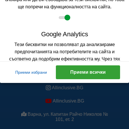
ще попречи на функционалността на сайта.
Google Analytics
Тези бисквитки ни позволяват да анализираме
предпочитанията на потребителите на сайта и
съответно да подобрим ефективността му. Чрез тях
отчитаме посещенията и техния брой, отчитаме кои
Приеми всички
Приеми избрани
страници са най-посещавани и на какъв период от
Allinclusive.BG
време. Събраната информация е анонимна. Ако
блокирате тези бисквитки, няма да знаем кога
Allinclusive.BG
посещавате и използвате сайта.
Allinclusive.BG
Научете повече
Варна, ул. Капитан Райчо Николов №
101, ет. 2