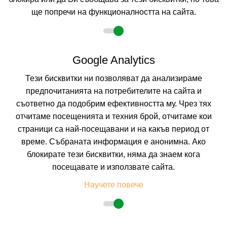
ще попречи на функционалността на сайта.
2 възрастни
Google Analytics
Тези бисквитки ни позволяват да анализираме
Описание
предпочитанията на потребителите на сайта и
съответно да подобрим ефективността му. Чрез тях
Хотел
КАЛИТЕЯ ***
, Созопол
отчитаме посещенията и техния брой, отчитаме кои
Курорт:
Созопол
страници са най-посещавани и на какъв период от
Разположение:
Хотел Калитея (на гръцки означава хубава гледка) е
време. Събраната информация е анонимна. Ако
разположен на хълмисто място, недалеч от централния плаж на град
Созопол. От хотел Калитея се разкрива приказна гледка към морето,
блокирате тези бисквитки, няма да знаем кога
Стария град (на 300 метра от хотела) с лъкатушещи улички и дървени
посещавате и използвате сайта.
къщи, яхтеното пристанище, и острова Св. Иван.
Плаж:
Пясъчен, на 300 метра от хотела. Влизането в морето е плавно.
Научете повече
Настаняване:
Хотел Калитея разполага с 25 двойни стаи, две студия и
апартамент. Не е наличен асансьор в хотела.
ДВОЙНА СТАЯ 2+1:
Приблизителна площ от 15 кв.м. Двойните стаи
разполагат с две
единични легла или едно двойно легло, едно