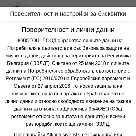
Вход
Поверителност и настройки за бисквитки
Поверителност и лични данни
Категории
"НОВОТОН" ЕООД обработва личните данни на
Хотел КАЛИТЕЯ
Потребителя в съответствие със Закона за защита на
личните данни, действащ на територията на Република
СОЗОПОЛ
България ("ЗЗЛД"). Считано от 25 май 2018 г. личните
данни на Потребителя се обработват в съответствие с
Отзиви от клиенти за хотел КАЛИТЕЯ
Регламент (ЕС) 2016/679 на Европейския парламент и
все още няма мнения за този хотел
Съвета от 27 април 2016 г. относно защитата на
физическите лица във връзка с обработването на
лични данни и относно свободното движение на такива
данни и за отмяна на Директива 95/46/EО (Общ
регламент относно защитата на данните) и всички
разпоредби, които ще заменят ЗЗЛД.
❮
❯
Посещавайки Allinclusive.BG, се съхранява или