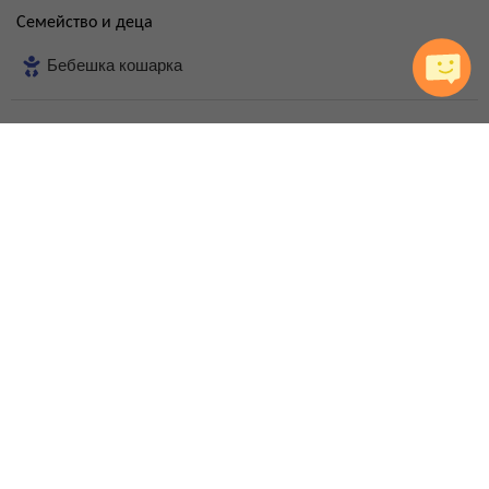
Семейство и деца
Бебешка кошарка
FAQ за хотела
На какво разстояние е от плажа?
Има ли безплатен паркинг?
Има ли асансьор в хотелa?
Безплатна ли е бебешката кошарка?