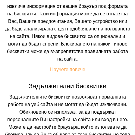
извлича информация от вашия браузър под формата
на бисквитки. Тази информация може да се отнася за
Вас, Вашите предпочитания, Вашето устройство или
да бъде анализирана с цел подобряване на ползването
на сайта. Някои видове бисквитки са опционални и
могат да бъдат спрени. Блокирането на някои типове
бисквитки може да възпрепятства правилната работа
 ВКЛЮЧВАТ
УДОБСТВА В ХОТЕЛА
FAQ ЗА ХОТЕЛА
на сайта.
Цени
Научете повече
Задължителни бисквитки
Транспорт
Собствен
Задължителните бисквитки позволяват нормалната
работа на уеб сайта и не могат да бъдат изключвани.
Период
Обикновено се използват, за да поддържат
11.08.2026
5 нощувки
персоналните Ви настройки на сайта или вход в него.
Можете да настройте браузъра, който използвате да
Настаняване
блокира или да Ви съобщава за тези бисквитки, но това