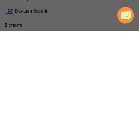
Външен басейн
В стаите
Кухненски бокс
Тераса/Балкон
Климатик/Отопление
Семейство и деца
Детски басейн
Бебешка кошарка
FAQ за хотела
Кой е най-близкият плаж до хотела?
Каква е цената на паркинга?