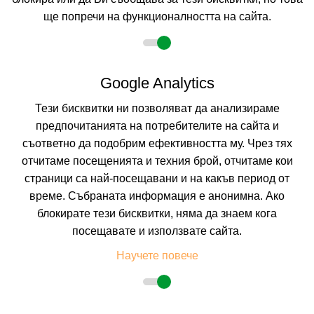
ще попречи на функционалността на сайта.
2 възрастни
Google Analytics
Тези бисквитки ни позволяват да анализираме
Описание
предпочитанията на потребителите на сайта и
съответно да подобрим ефективността му. Чрез тях
Хотел
КРЕМИКОВЦИ *
, Китен
отчитаме посещенията и техния брой, отчитаме кои
Курорт:
Китен
страници са най-посещавани и на какъв период от
Разположение:
Хотелски Комплекс Кремиковци е място на
време. Събраната информация е анонимна. Ако
спокойствие и релакс със своите 26 декара площ - гора, басейни и
архитектура умело вписваща се в даденото от природата на
блокирате тези бисквитки, няма да знаем кога
Българското южно черноморие. Красивите широколистни дървета и
посещавате и използвате сайта.
богатството на Странджанската планинска флора, са естествена
преграда за шума от околните комплекси.
Научете повече
Плаж:
Пясъчен, на 200 метра от плаж Атлиман. Влизането в морето е
плавно.
Настаняване:
Комплекс Кремиковци разполага с 158 двойни стаи, 15
тройни и 55 апартамента. Стаите са разположени в двата основни
корпуса, които покриват условията на хотел една звезда. Всяка една от