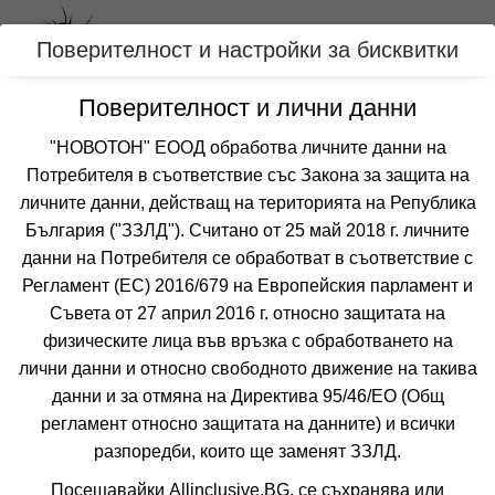
Вход
Поверителност и настройки за бисквитки
Поверителност и лични данни
Категории
"НОВОТОН" ЕООД обработва личните данни на
Хотел КРЕМИКОВЦИ
Потребителя в съответствие със Закона за защита на
личните данни, действащ на територията на Република
КИТЕН
България ("ЗЗЛД"). Считано от 25 май 2018 г. личните
данни на Потребителя се обработват в съответствие с
Отзиви от клиенти за хотел КРЕМИКОВЦИ
8.7
Регламент (ЕС) 2016/679 на Европейския парламент и
от 17 отзива
Съвета от 27 април 2016 г. относно защитата на
физическите лица във връзка с обработването на
лични данни и относно свободното движение на такива
данни и за отмяна на Директива 95/46/EО (Общ
регламент относно защитата на данните) и всички
разпоредби, които ще заменят ЗЗЛД.
❮
❯
Посещавайки Allinclusive.BG, се съхранява или