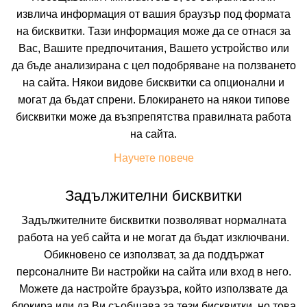
извлича информация от вашия браузър под формата
на бисквитки. Тази информация може да се отнася за
Вас, Вашите предпочитания, Вашето устройство или
да бъде анализирана с цел подобряване на ползването
на сайта. Някои видове бисквитки са опционални и
могат да бъдат спрени. Блокирането на някои типове
бисквитки може да възпрепятства правилната работа
 ВКЛЮЧВАТ
УДОБСТВА В ХОТЕЛА
FAQ ЗА ХОТЕЛА
на сайта.
Цени
Научете повече
Задължителни бисквитки
Транспорт
Собствен
Задължителните бисквитки позволяват нормалната
работа на уеб сайта и не могат да бъдат изключвани.
Период
Обикновено се използват, за да поддържат
10.08.2026
5 нощувки
персоналните Ви настройки на сайта или вход в него.
Можете да настройте браузъра, който използвате да
Настаняване
блокира или да Ви съобщава за тези бисквитки, но това