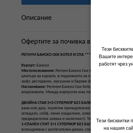
Описание
Офертите за почивка в хотел РЕГН
Тези бисквитк
РЕГНУМ БАНСКО СКИ ХОТЕЛ И СПА *****
, Банско
Вашите интерес
работят чрез у
Курорт:
Банско
Местоположение:
Регнум Банско Ски Хотел и Спа се намира в 
центъра на курорта, в подножието на планина Пирин и в непос
лифт, ресторанти, магазини и барове (600 м).
Настаняване:
Регенум Банско Ски Хотел и СПА се състои от 5 
апартамента. Между корпусите има топла връзка. Ресторантът и
ДВОЙНА СТАЯ 2+0 СУПЕРИОР БЕЗ БАЛКОН:
Приблизително 24-
вана или душ, тоалетни принадлежности, сешоар, алармен бут
огледало, сейф, мини хладилник, електрическа кана, LED телев
предварителна заявка и наличност). Тези стаи нямат балкон. 
Тези бисквитки 
1-СПАЛЕН СУИТ 2+1 СУПЕРИОР БЕЗ БАЛКОН:
Приблизително 4
на нашия сай
всекидневна с разтегателен диван, спалня с едно двойно или