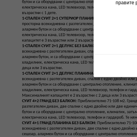
бутон и са оборудвани с централно отопление, климатик, зат
правите 
електрическа кана, LED телевизор, телефон и гардероб. Тези 
възрастни с 1 дете.
1-СПАЛЕН СУИТ 2+1 СУПЕРИОР ПЛАНИНА БЕЗ БАЛКОН:
Прибли
просторна всекидневна с разтегателен диван, спалня с едно д
алармен бутон и са оборудвани с централно отопление, клима
електрическа кана, LED телевизор, телефон и гардероб. Тези
капацитет е 3 възрастни или 2 възрастни с 1 дете.
1-СПАЛЕН СУИТ 2+1 ДЕЛУКС БЕЗ БАЛКОН:
Приблизително 55 - 
всекидневна с разтегателен диван, спалня с едно двойно или
алармен бутон, и са оборудвани с централно отопление, клима
хладилник, електрическа кана, LED телевизор, телефон и гард
деца или 3 възрастни.
1-СПАЛЕН СУИТ 2+1 ДЕЛУКС ПЛАНИНА БЕЗ БАЛКОН:
Приблизит
всекидневна с разтегателен диван, спалня с едно двойно или
алармен бутон и са оборудвани с централно отопление, клима
хладилник, електрическа кана, LED телевизор, телефон и гард
Максималният капацитет е 2 възрастни с 2 деца или 3 възраст
СУИТ 4+2 ГРАНД БЕЗ БАЛКОН:
Приблизително 71-108 м2. Гранд
разтегателен диван, две спални с едно двойно или две едини
бутон и са оборудвани с централно отопление, климатик, зат
електрическа кана, LED телевизор, телефон и гардероб. Те ня
СУИТ 4+1 ГРАНД ПЛАНИНА БЕЗ БАЛКОН:
Приблизително 71-108
всекидневна с разтегателен диван, две спални с едно двойно
сешоар, алармен бутон и са оборудвани с централно отоплени