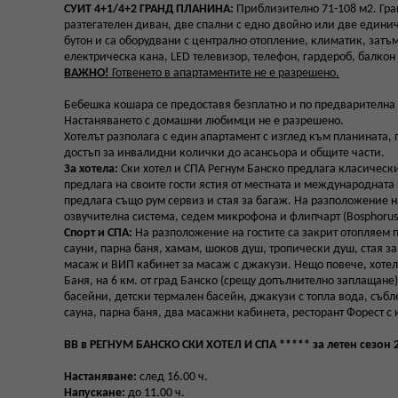
СУИТ 4+1/4+2 ГРАНД ПЛАНИНА:
Приблизително 71-108 м2. Гра
разтегателен диван, две спални с едно двойно или две едини
бутон и са оборудвани с централно отопление, климатик, зат
електрическа кана, LED телевизор, телефон, гардероб, балкон
ВАЖНО!
Готвенето в апартаментите не е разрешено.
Бебешка кошара се предоставя безплатно и по предварителна 
Настаняването с домашни любимци не е разрешено.
Хотелът разполага с един апартамент с изглед към планината, 
достъп за инвалидни колички до асансьора и общите части.
За хотела:
Ски хотел и СПА Регнум Банско предлага класически 
предлага на своите гости ястия от местната и международната 
предлага също рум сервиз и стая за багаж. На разположение н
озвучителна система, седем микрофона и флипчарт (Bosphorus Gr
Спорт и СПА:
На разположение на гостите са закрит отопляем п
сауни, парна баня, хамам, шоков душ, тропически душ, стая за
масаж и ВИП кабинет за масаж с джакузи. Нещо повече, хотел
Баня, на 6 км. от град Банско (срещу допълнително заплащане
басейни, детски термален басейн, джакузи с топла вода, съб
сауна, парна баня, два масажни кабинета, ресторант Форест с к
BB в РЕГНУМ БАНСКО СКИ ХОТЕЛ И СПА ***** за летен сезон 2
Настаняване:
след 16.00 ч.
Напускане:
до 11.00 ч.