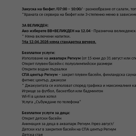
Закуска на бюфет /07:00 – 10:00/
- разнообразие от салати, то
*Храната се сервира на бюфет или 3-степенно меню в зависимос
ЗА ВЕЛИКДЕН:
Ако изберете BB+ВЕЛИКДЕН на 12.04
- Празнична великденск
* Няма включени напитки.
!На 12.04.2026 няма стандартна вечеря.
Безплатни услуги:
Използване на
аквапарк Регнум
(от 15 юни до 31 август или 
Открит плувен басейн с полуолимпийски размери
Открити водни пързалки
СПА център Регнум
– закрит плувен басейн, финландска сауна,
фитнес център, джакузи
* Джакузитата се използват според графика и максималния кап
Игрище за футбол, баскетбол или бадминтон
Wi-Fi в целия хотел
Услуга „Събуждане по телефона“
Безплатни услуги за деца:
Открит детски басейн
Анимация за деца в аквапарк Регнум /през август/
Детски кът в закрития басейн на СПА център Регнум
Детска стая