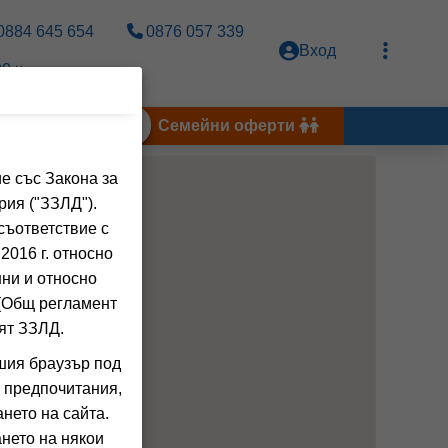
0884 645 654
0876 057 339
Вход
0 ч.
Тунис 2026
Семейни оферти
е със Закона за
рия ("ЗЗЛД").
съответствие с
2016 г. относно
нни и относно
 (Общ регламент
ят ЗЗЛД.
шия браузър под
 предпочитания,
нето на сайта.
нето на някои