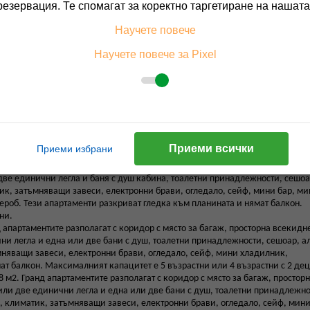
ъмняващи завеси, електронни брави, огледало, сейф, мини хладилник,
резервация. Те спомагат за коректно таргетиране на нашата
апартаменти нямат балкон. Максималният капацитет е 3 възрастни или 2
Научете повече
2
зително 46-59 м
. Апартаментите разполагат с коридор с място за багаж,
Научете повече за Pixel
войно или две единични легла и баня с душ, тоалетни принадлежности, се
тик, затъмняващи завеси, електронни брави, огледало, сейф, мини хладил
 апартаменти разкриват гледка към планината и нямат балкон. Максимални
62 м². Те са по-просторни, разполагат с антре с място за багаж, просторна
 две единични легла и баня с душ кабина, тоалетни принадлежности, сешоа
тик, затъмняващи завеси, електронни брави, огледало, сейф, мини бар, м
ероб. Тези апартаменти нямат балкон. Максималният капацитет е 2 възрас
Приеми всички
Приеми избрани
елно 55 - 70 м². Те са по-просторни, имат коридор с място за багаж, прост
 две единични легла и баня с душ кабина, тоалетни принадлежности, сешоа
тик, затъмняващи завеси, електронни брави, огледало, сейф, мини бар, м
ероб. Тези апартаменти разкриват гледка към планината и нямат балкон.
ни.
 апартаментите разполагат с коридор с място за багаж, просторна всекидн
чни легла и една или две бани с душ, тоалетни принадлежности, сешоар, 
ъмняващи завеси, електронни брави, огледало, сейф, мини хладилник,
мат балкон. Максималният капацитет е 5 възрастни или 4 възрастни с 2 дец
 м2. Гранд апартаментите разполагат с коридор с място за багаж, простор
 или две единични легла и една или две бани с душ, тоалетни принадлежно
е, климатик, затъмняващи завеси, електронни брави, огледало, сейф, мин