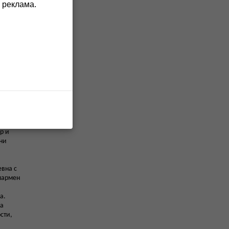
 реклама.
шоар,
ник,
ят
р и
ини
тни с 2
орна
р и
ини
евна с
алармен
а.
на
сти,
и