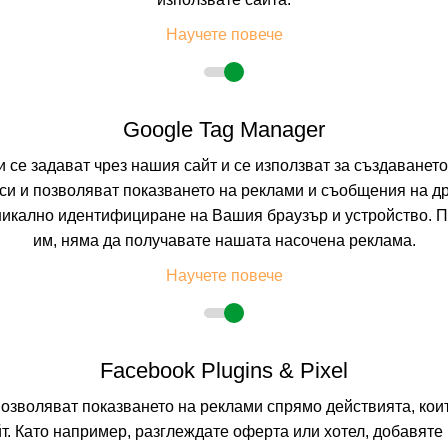
Научете повече
Google Tag Manager
УМ БАНСКО СКИ ХОТЕЛ И СПА включват
и се задават чрез нашия сайт и се използват за създаванет
и и позволяват показването на реклами и съобщения на др
никално идентифициране на Вашия браузър и устройство. 
близост до ски зоната, на 600 м от първата станция на ски лифта и на 1200 
им, няма да получавате нашата насочена реклама.
редствена близост до река Глазне. В близост до хотела има станция на ка
Научете повече
сгради и предлага настаняване в 130 напълно обзаведени и оборудвани
 рецепцията се намират в блокове С и Д, а СПА центърът е в блок Б.
2
35 м
. Двойните стаи разполагат с едно двойно или две единични легла, б
он, централно отопление, климатик, затъмняващи завеси, електронни бра
Facebook Plugins & Pixel
изор, телефон, гардероб, кухненски бокс (само в някои от тях, при
Максималният капацитет е 2 възрастни.
позволяват показването на реклами спрямо действията, ко
2
6-59 м
. Апартаментите разполагат с коридор с място за багаж, просторна
т. Като например, разглеждате оферта или хотел, добавяте 
 две единични легла и баня с душ, тоалетни принадлежности, сешоар, алар