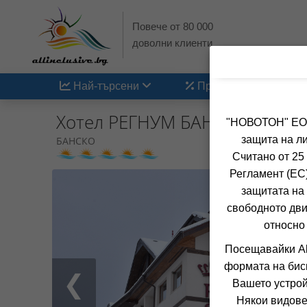
Повече от 80 000
доволни клиенти
Най-търсени
Промоции
Хотел РЕГНУМ БАНСКО СКИ Х
"НОВОТОН" ЕООД
защита на ли
БАНСКО
Считано от 25
Регламент (ЕС)
защитата на 
свободното дви
относно
Посещавайки Al
формата на бис
❮
Вашето устрой
Някои видове