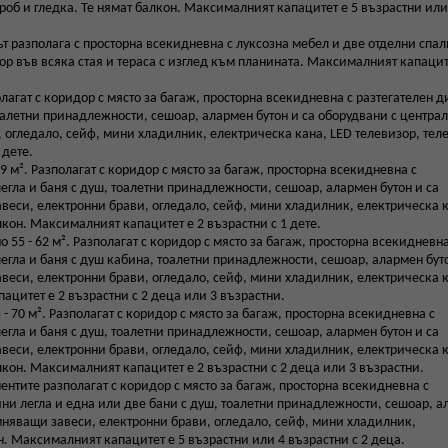
роб и гледка. Те нямат балкон. Максималният капацитет е 5 възрастни или
т разполага с просторна всекидневна с луксозна мебел и две отделни спал
р във всяка стая и тераса с изглед към планината. Максималният капацит
лагат с коридор с място за багаж, просторна всекидневна с разтегателен д
оалетни принадлежности, сешоар, алармен бутон и са оборудвани с центра
 огледало, сейф, мини хладилник, електрическа кана, LED телевизор, тел
 дете.
 м². Разполагат с коридор с място за багаж, просторна всекидневна с
егла и баня с душ, тоалетни принадлежности, сешоар, алармен бутон и са
веси, електронни брави, огледало, сейф, мини хладилник, електрическа 
лкон. Максималният капацитет е 2 възрастни с 1 дете.
 55 - 62 м². Разполагат с коридор с място за багаж, просторна всекидневна
егла и баня с душ кабина, тоалетни принадлежности, сешоар, алармен буто
веси, електронни брави, огледало, сейф, мини хладилник, електрическа 
ацитет е 2 възрастни с 2 деца или 3 възрастни.
- 70 м². Разполагат с коридор с място за багаж, просторна всекидневна с
егла и баня с душ, тоалетни принадлежности, сешоар, алармен бутон и са
веси, електронни брави, огледало, сейф, мини хладилник, електрическа 
лкон. Максималният капацитет е 2 възрастни с 2 деца или 3 възрастни.
ентите разполагат с коридор с място за багаж, просторна всекидневна с
чни легла и една или две бани с душ, тоалетни принадлежности, сешоар, 
ъмняващи завеси, електронни брави, огледало, сейф, мини хладилник,
н. Максималният капацитет е 5 възрастни или 4 възрастни с 2 деца.