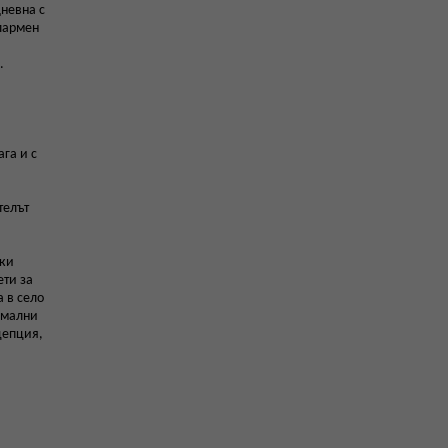
дневна с
алармен
.
га и с
телът
ски
ети за
 в село
ермални
цепция,