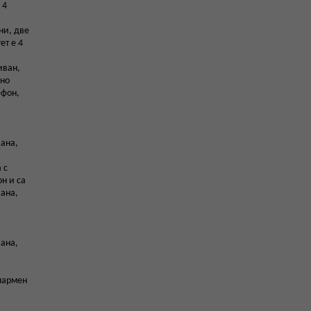
 4
ни, две
ет е 4
иван,
лно
ефон,
кана,
 с
н и са
кана,
кана,
алармен