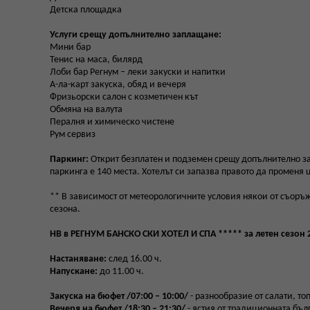
Детска площадка
Услуги срещу допълнително заплащане:
Мини бар
Тенис на маса, билярд
Лоби бар Регнум – леки закуски и напитки
А-ла-карт закуска, обяд и вечеря
Фризьорски салон с козметичен кът
Обмяна на валута
Пералня и химическо чистене
Рум сервиз
Паркинг:
Открит безплатен и подземен срещу допълнително зап
паркинга е 140 места. Хотелът си запазва правото да променя 
** В зависимост от метеорологичните условия някои от съоръж
сезона.
H
B в РЕГНУМ БАНСКО СКИ ХОТЕЛ И СПА ***** за летен сезон 2
Настаняване:
след 16.00 ч.
Напускане:
до 11.00 ч.
Закуска на бюфет /07:00 – 10:00/
- разнообразие от салати, то
Вечеря на бюфет /18:30 – 21:30/
- ястия от традиционната бъл