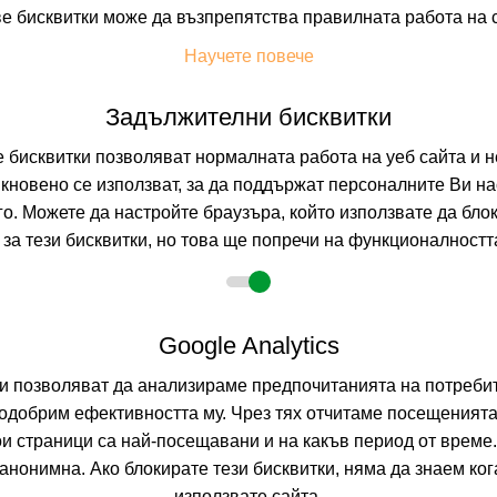
е бисквитки може да възпрепятства правилната работа на 
Научете повече
+ 34 снимки
Задължителни бисквитки
бисквитки позволяват нормалната работа на уеб сайта и н
кновено се използват, за да поддържат персоналните Ви на
Т
УДОБСТВА В ХОТЕЛА
FAQ ЗА ХОТЕЛА
го. Можете да настройте браузъра, който използвате да бло
за тези бисквитки, но това ще попречи на функционалността
Google Analytics
8.2026
5 нощувки
ни позволяват да анализираме предпочитанията на потребит
не
одобрим ефективността му. Чрез тях отчитаме посещенията
ои страници са най-посещавани и на какъв период от време
зрастни
нонимна. Ако блокирате тези бисквитки, няма да знаем ко
използвате сайта.