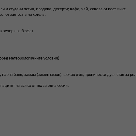
пли и студени ястия, плодове, десерти; кафе, чай, сокове от пост микс
т от заетостта на хотела.
а вечеря на бюфет
според метеорологичните условия)
 парна баня, хамам (зимен сезон), шоков душ, тропически душ, стая за ре
ацитет на всяко от тях за една сесия.