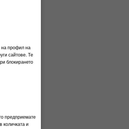
о на профил на
уги сайтове. Те
При блокирането
м от
бинковия
аня с
ви,
ито предприемате
в количката и
мен