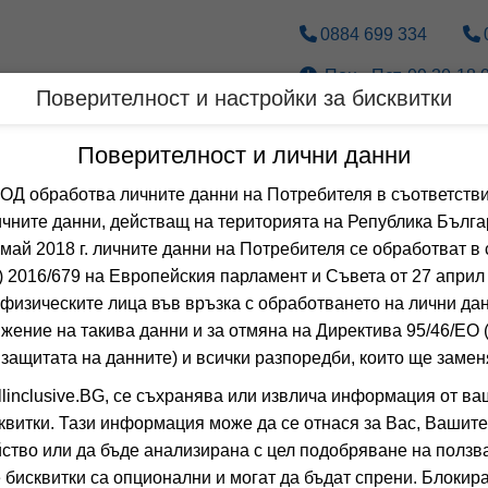
0884 699 334
Пон.- Пет. 09.30-18.0
Поверителност и настройки за бисквитки
Дестинации
По вид транспорт
Поверителност и лични данни
ОТЕЛ И СПА
 обработва личните данни на Потребителя в съответстви
чните данни, действащ на територията на Република Бълга
 май 2018 г. личните данни на Потребителя се обработват в 
 2016/679 на Европейския парламент и Съвета от 27 април 
физическите лица във връзка с обработването на лични да
жение на такива данни и за отмяна на Директива 95/46/EО
 защитата на данните) и всички разпоредби, които ще замен
linclusive.BG, се съхранява или извлича информация от ва
квитки. Тази информация може да се отнася за Вас, Вашите
❯
ство или да бъде анализирана с цел подобряване на ползва
 бисквитки са опционални и могат да бъдат спрени. Блокира