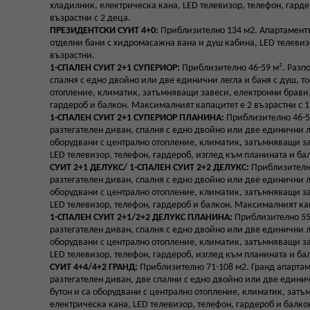
хладилник, електрическа кана, LED телевизор, телефон, гарде
възрастни с 2 деца.
ПРЕЗИДЕНТСКИ СУИТ 4+0:
Приблизително 134 м2. Апартаментъ
отделни бани с хидромасажна вана и душ кабина, LED телевизо
възрастни.
1-СПАЛЕН СУИТ 2+1 СУПЕРИОР:
Приблизително 46-59 м². Разпо
спалня с едно двойно или две единични легла и баня с душ, т
отопление, климатик, затъмняващи завеси, електронни брави,
гардероб и балкон. Максималният капацитет е 2 възрастни с 1
1-СПАЛЕН СУИТ 2+1 СУПЕРИОР ПЛАНИНА:
Приблизително 46-59
разтегателен диван, спалня с едно двойно или две единични л
оборудвани с централно отопление, климатик, затъмняващи за
LED телевизор, телефон, гардероб, изглед към планината и ба
СУИТ 2+1 ДЕЛУКС/
1-СПАЛЕН СУИТ 2+2 ДЕЛУКС:
Приблизително
разтегателен диван, спалня с едно двойно или две единични л
оборудвани с централно отопление, климатик, затъмняващи за
LED телевизор, телефон, гардероб и балкон. Максималният кап
1-СПАЛЕН СУИТ 2+1/2+2 ДЕЛУКС ПЛАНИНА:
Приблизително 55 
разтегателен диван, спалня с едно двойно или две единични л
оборудвани с централно отопление, климатик, затъмняващи за
LED телевизор, телефон, гардероб, изглед към планината и ба
СУИТ 4+4/4+2 ГРАНД:
Приблизително 71-108 м2. Гранд апартам
разтегателен диван, две спални с едно двойно или две едини
бутон и са оборудвани с централно отопление, климатик, зат
електрическа кана, LED телевизор, телефон, гардероб и балко