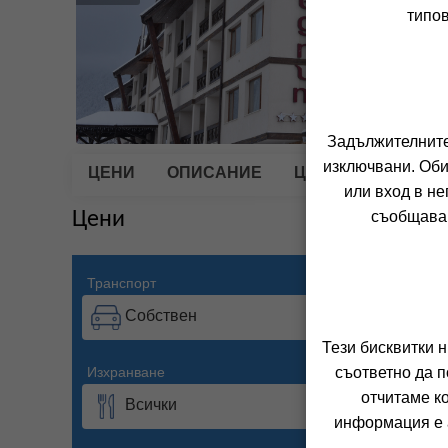
типов
Задължителните 
изключвани. Оби
ЦЕНИ
ОПИСАНИЕ
ЦЕНИТЕ ВКЛЮЧВА
или вход в не
Цени
съобщава 
Транспорт
Период
Собствен
09.0
Тези бисквитки 
Изхранване
Настанява
съответно да п
отчитаме к
Всички
2 въ
информация е а