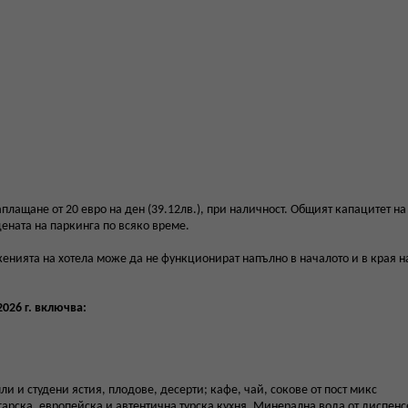
лащане от 20 евро на ден (39.12лв.), при наличност. Общият капацитет на
цената на паркинга по всяко време.
енията на хотела може да не функционират напълно в началото и в края н
026 г. включва:
пли и студени ястия, плодове, десерти; кафе, чай, сокове от пост микс
гарска, европейска и автентична турска кухня. Минерална вода от диспенс