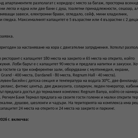
нд апартаментите разполагат с коридор с място за багаж, просторна всеки
чни легла и една или две бани с душ, тоалетни принадлежности, сешоар, 
ъмняващи завеси, електронни брави, огледало, сейф, мини хладилник,
 и гледка. Максималният капацитет е 5 възрастни или 4 възрастни с 2 деца
заявка.
пригоден за настаняване на хора с двигателни затруднения. Хотелът разпола
ресторант с капацитет 180 места на закрито и 65 места на открито, който
кухня. Лоби барът е с капацитет 90 места и предлага напитки и закуски. Хо
а гостите са три конферентни зали, оборудвани с мултимедия, екрани,
and - 400 места, Dardaneli - 80 места, Regnum Hall - 40 места).
лувен басейн с детска секция и температура на водата 30°С, две финланд
 релакс, фитнес център, две джакузита, солариум, леден генератор, кабин
ът предлага достъп до термалния комплекс Regnum Banya, който се намира
). Регнум Баня Термал предлага на своите гости големи и малки открити т
лекални, душове, шезлонги и чадъри. На територията на комплекса има ре
апацитет 24 места на открито и 24 места на закрито и паркинг.
026 г. включва: