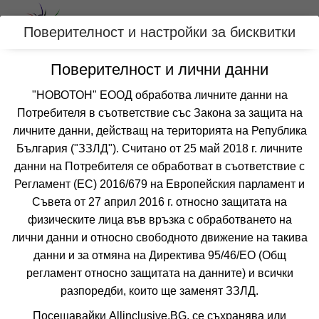
Вход
Поверителност и настройки за бисквитки
Поверителност и лични данни
Категории
"НОВОТОН" ЕООД обработва личните данни на
Потребителя в съответствие със Закона за защита на
Оферти с all inclusive за КРИТ-ЛАСИТИ,
личните данни, действащ на територията на Република
ГЪРЦИЯ
България ("ЗЗЛД"). Считано от 25 май 2018 г. личните
данни на Потребителя се обработват в съответствие с
Регламент (ЕС) 2016/679 на Европейския парламент и
Филтри
Още курорти
Съвета от 27 април 2016 г. относно защитата на
физическите лица във връзка с обработването на
 Сортирай по:
лични данни и относно свободното движение на такива
данни и за отмяна на Директива 95/46/EО (Общ
регламент относно защитата на данните) и всички
разпоредби, които ще заменят ЗЗЛД.
Не изпускайте нито една оферта!
Посещавайки Allinclusive.BG, се съхранява или