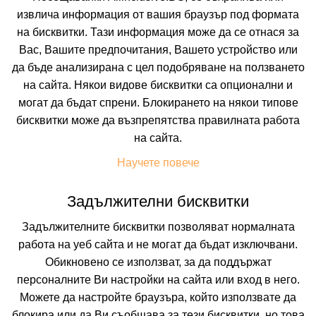
извлича информация от вашия браузър под формата
Искате да получавате първи най-новите и най-
на бисквитки. Тази информация може да се отнася за
добрите ни предложения и специални
отстъпки?
Вас, Вашите предпочитания, Вашето устройство или
Абонирайте се за нашия бюлетин сега !
да бъде анализирана с цел подобряване на ползването
на сайта. Някои видове бисквитки са опционални и
могат да бъдат спрени. Блокирането на някои типове
бисквитки може да възпрепятства правилната работа
Абонирай ме
на сайта.
Научете повече
Задължителни бисквитки
Задължителните бисквитки позволяват нормалната
работа на уеб сайта и не могат да бъдат изключвани.
Обикновено се използват, за да поддържат
персоналните Ви настройки на сайта или вход в него.
Можете да настройте браузъра, който използвате да
блокира или да Ви съобщава за тези бисквитки, но това