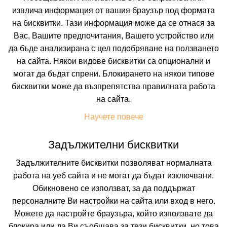
извлича информация от вашия браузър под формата
на бисквитки. Тази информация може да се отнася за
Вас, Вашите предпочитания, Вашето устройство или
да бъде анализирана с цел подобряване на ползването
Не изпускайте нито една оферта!
на сайта. Някои видове бисквитки са опционални и
могат да бъдат спрени. Блокирането на някои типове
Искате да получавате първи най-новите и най-
добрите ни предложения и специални
бисквитки може да възпрепятства правилната работа
отстъпки?
на сайта.
Абонирайте се за нашия бюлетин сега !
Научете повече
Задължителни бисквитки
Абонирай ме
Задължителните бисквитки позволяват нормалната
работа на уеб сайта и не могат да бъдат изключвани.
Обикновено се използват, за да поддържат
персоналните Ви настройки на сайта или вход в него.
Можете да настройте браузъра, който използвате да
блокира или да Ви съобщава за тези бисквитки, но това