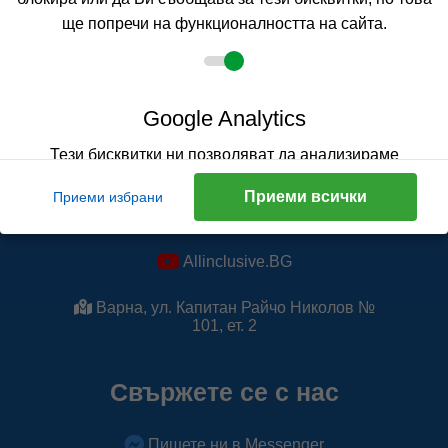
ще попречи на функционалността на сайта.
Google Analytics
Тези бисквитки ни позволяват да анализираме
Allinclusive.BG
предпочитанията на потребителите на сайта и
Приеми всички
Приеми избрани
съответно да подобрим ефективността му. Чрез тях
Allinclusive.BG
отчитаме посещенията и техния брой, отчитаме кои
страници са най-посещавани и на какъв период от
Allinclusive.BG
време. Събраната информация е анонимна. Ако
блокирате тези бисквитки, няма да знаем кога
Варна, ул. Капитан Райчо Николов №
101, ет. 2
посещавате и използвате сайта.
Научете повече
Свържете се с нас
Пишете ни в Messenger