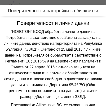
Вход
Поверителност и настройки за бисквитки
Поверителност и лични данни
Категории
"НОВОТОН" ЕООД обработва личните данни на
Потребителя в съответствие със Закона за защита на
Оферти с all inclusive за МАРМАРИС,
личните данни, действащ на територията на Република
ТУРЦИЯ
България ("ЗЗЛД"). Считано от 25 май 2018 г. личните
данни на Потребителя се обработват в съответствие с
Регламент (ЕС) 2016/679 на Европейския парламент и
Филтри
Още курорти
Съвета от 27 април 2016 г. относно защитата на
физическите лица във връзка с обработването на
 Сортирай по:
лични данни и относно свободното движение на такива
данни и за отмяна на Директива 95/46/EО (Общ
регламент относно защитата на данните) и всички
разпоредби, които ще заменят ЗЗЛД.
Посещавайки Allinclusive.BG, се съхранява или