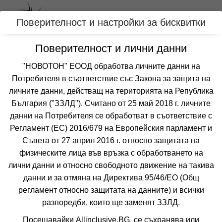
Вход
Поверителност и настройки за бисквитки
Поверителност и лични данни
Категории
"НОВОТОН" ЕООД обработва личните данни на
Потребителя в съответствие със Закона за защита на
Оферти с безплатен чадър и шезлонг на
личните данни, действащ на територията на Република
плажа за ХАЛКИДИКИ-КАСАНДРА,
България ("ЗЗЛД"). Считано от 25 май 2018 г. личните
ГЪРЦИЯ
данни на Потребителя се обработват в съответствие с
Регламент (ЕС) 2016/679 на Европейския парламент и
Съвета от 27 април 2016 г. относно защитата на
Филтри
Още курорти
физическите лица във връзка с обработването на
лични данни и относно свободното движение на такива
 Сортирай по:
данни и за отмяна на Директива 95/46/EО (Общ
регламент относно защитата на данните) и всички
разпоредби, които ще заменят ЗЗЛД.
Посещавайки Allinclusive.BG, се съхранява или