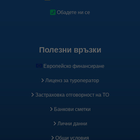
Google Tag Manager
Обадете ни се
Тези бисквитки се задават чрез нашия сайт и се
използват за създаването на профил на Вашите
интереси и позволяват показването на реклами и
съобщения на други сайтове. Те работят чрез уникално
идентифициране на Вашия браузър и устройство. При
Полезни връзки
блокирането им, няма да получавате нашата насочена
реклама.
Европейско финансиране
Научете повече
Лиценз за туроператор
Застраховка oтговорност на ТО
Facebook Plugins & Pixel
Банкови сметки
Тези бисквитки позволяват показването на реклами
спрямо действията, които предприемате на нашия
Лични данни
сайт. Като например, разглеждате оферта или хотел,
добавяте в количката и правите резервация. Те
Общи условия