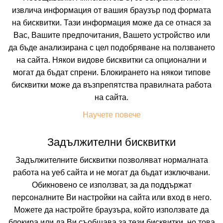
Не изпускайте нито една оферта!
извлича информация от вашия браузър под формата
на бисквитки. Тази информация може да се отнася за
Искате да получавате първи най-новите и най-
Вас, Вашите предпочитания, Вашето устройство или
добрите ни предложения и специални
отстъпки?
да бъде анализирана с цел подобряване на ползването
Абонирайте се за нашия бюлетин сега !
на сайта. Някои видове бисквитки са опционални и
могат да бъдат спрени. Блокирането на някои типове
бисквитки може да възпрепятства правилната работа
на сайта.
Абонирай ме
Научете повече
Задължителни бисквитки
Задължителните бисквитки позволяват нормалната
работа на уеб сайта и не могат да бъдат изключвани.
Обикновено се използват, за да поддържат
персоналните Ви настройки на сайта или вход в него.
Можете да настройте браузъра, който използвате да
блокира или да Ви съобщава за тези бисквитки, но това