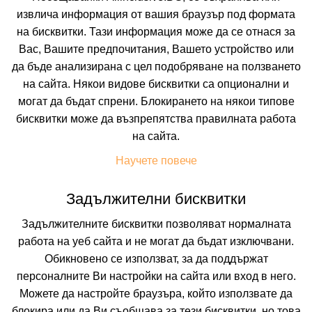
извлича информация от вашия браузър под формата
Искате да получавате първи най-новите и най-
на бисквитки. Тази информация може да се отнася за
добрите ни предложения и специални
отстъпки?
Вас, Вашите предпочитания, Вашето устройство или
Абонирайте се за нашия бюлетин сега !
да бъде анализирана с цел подобряване на ползването
на сайта. Някои видове бисквитки са опционални и
могат да бъдат спрени. Блокирането на някои типове
бисквитки може да възпрепятства правилната работа
Абонирай ме
на сайта.
Научете повече
Задължителни бисквитки
Задължителните бисквитки позволяват нормалната
работа на уеб сайта и не могат да бъдат изключвани.
Обикновено се използват, за да поддържат
персоналните Ви настройки на сайта или вход в него.
Можете да настройте браузъра, който използвате да
блокира или да Ви съобщава за тези бисквитки, но това