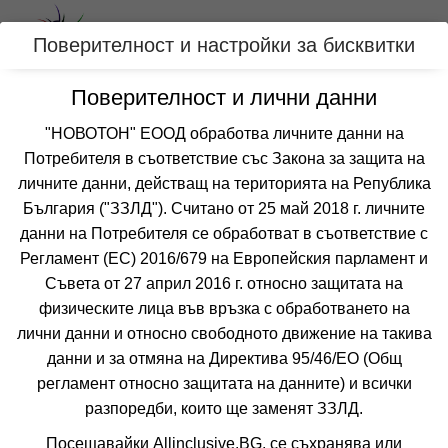
Вход
Поверителност и настройки за бисквитки
Поверителност и лични данни
Категории
"НОВОТОН" ЕООД обработва личните данни на
Потребителя в съответствие със Закона за защита на
Оферти с безплатен чадър и шезлонг на
личните данни, действащ на територията на Република
плажа за КРИТ-ХАНЯ, ГЪРЦИЯ
България ("ЗЗЛД"). Считано от 25 май 2018 г. личните
данни на Потребителя се обработват в съответствие с
Регламент (ЕС) 2016/679 на Европейския парламент и
Филтри
Още курорти
Съвета от 27 април 2016 г. относно защитата на
физическите лица във връзка с обработването на
 Сортирай по:
лични данни и относно свободното движение на такива
данни и за отмяна на Директива 95/46/EО (Общ
регламент относно защитата на данните) и всички
разпоредби, които ще заменят ЗЗЛД.
Не изпускайте нито една оферта!
Посещавайки Allinclusive.BG, се съхранява или