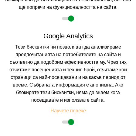
ще попречи на функционалността на сайта.
Google Analytics
Тези бисквитки ни позволяват да анализираме
предпочитанията на потребителите на сайта и
съответно да подобрим ефективността му. Чрез тях
отчитаме посещенията и техния брой, отчитаме кои
DOUBLETREE BY HILTON HOTEL AQABA
страници са най-посещавани и на какъв период от
време. Събраната информация е анонимна. Ако
AQABA, JORDAN
Покажи на картата
блокирате тези бисквитки, няма да знаем кога
0.0
(от 0 мнения на клиенти)
посещавате и използвате сайта.
Научете повече
205.64 лв. /105.14 €
цена от
На изплащане с
Пълно описание на хотела