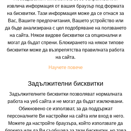
извлича информация от вашия браузър под формата
на бисквитки. Тази информация може да се отнася за
Вас, Вашите предпочитания, Вашето устройство или
да бъде анализирана с цел подобряване на ползването
на сайта. Някои видове бисквитки са опционални и
могат да бъдат спрени. Блокирането на някои типове
ALMARSA VILLAGE RESORT
бисквитки може да възпрепятства правилната работа
AQABA, JORDAN
на сайта.
Покажи на картата
0.0
Научете повече
(от 0 мнения на клиенти)
Задължителни бисквитки
153.67 лв. /78.57 €
цена от
Задължителните бисквитки позволяват нормалната
На изплащане с
работа на уеб сайта и не могат да бъдат изключвани.
Пълно описание на хотела
Обикновено се използват, за да поддържат
КАЛКУЛИРАЙ ЦЕНА
персоналните Ви настройки на сайта или вход в него.
Можете да настройте браузъра, който използвате да
блокира или да Ви съобщава за тези бисквитки, но това