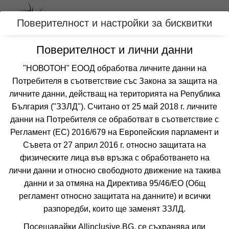
Вход
Поверителност и настройки за бисквитки
Поверителност и лични данни
Категории
"НОВОТОН" ЕООД обработва личните данни на
Потребителя в съответствие със Закона за защита на
Оферти със самолетен транспорт за
личните данни, действащ на територията на Република
АКАБА, ЙОРДАНИЯ
България ("ЗЗЛД"). Считано от 25 май 2018 г. личните
данни на Потребителя се обработват в съответствие с
Регламент (ЕС) 2016/679 на Европейския парламент и
Филтри
Още курорти
Съвета от 27 април 2016 г. относно защитата на
физическите лица във връзка с обработването на
 Сортирай по:
лични данни и относно свободното движение на такива
данни и за отмяна на Директива 95/46/EО (Общ
регламент относно защитата на данните) и всички
разпоредби, които ще заменят ЗЗЛД.
Посещавайки Allinclusive.BG, се съхранява или