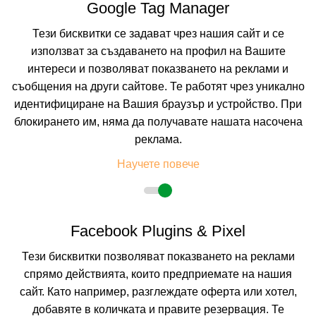
Google Tag Manager
КАЛКУЛИРАЙ ЦЕНА
Тези бисквитки се задават чрез нашия сайт и се
използват за създаването на профил на Вашите
интереси и позволяват показването на реклами и
съобщения на други сайтове. Те работят чрез уникално
идентифициране на Вашия браузър и устройство. При
блокирането им, няма да получавате нашата насочена
реклама.
Научете повече
Facebook Plugins & Pixel
MOVENPICK RESORT AND RESIDENCES
AQABA
Тези бисквитки позволяват показването на реклами
спрямо действията, които предприемате на нашия
AQABA, JORDAN
Покажи на картата
сайт. Като например, разглеждате оферта или хотел,
добавяте в количката и правите резервация. Те
0.0
(от 0 мнения на клиенти)