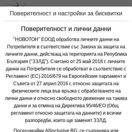
Вход
Поверителност и настройки за бисквитки
Поверителност и лични данни
Категории
"НОВОТОН" ЕООД обработва личните данни на
Потребителя в съответствие със Закона за защита на
Last Minute оферти за почивки на море
личните данни, действащ на територията на Република
България
България ("ЗЗЛД"). Считано от 25 май 2018 г. личните
данни на Потребителя се обработват в съответствие с
Възползвай се от най-ниска цена сега! Eвтини last
Регламент (ЕС) 2016/679 на Европейския парламент и
minute почивки в България за хотели на първа линия,
Съвета от 27 април 2016 г. относно защитата на
хотели с аквапарк, подходящи за семейни почивки с
деца на море. Всички оферти за почивка на море се
физическите лица във връзка с обработването на
предлагат и на изплащане.
лични данни и относно свободното движение на такива
данни и за отмяна на Директива 95/46/EО (Общ
Тази кампания е изтекла.
регламент относно защитата на данните) и всички
Върни се в началото и
разпоредби, които ще заменят ЗЗЛД.
намери своята почивка.
Посещавайки Allinclusive.BG, се съхранява или