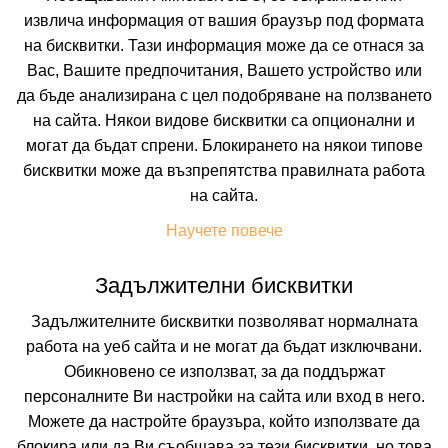
извлича информация от вашия браузър под формата
на бисквитки. Тази информация може да се отнася за
Към Allinclusive.BG
Вас, Вашите предпочитания, Вашето устройство или
да бъде анализирана с цел подобряване на ползването
на сайта. Някои видове бисквитки са опционални и
могат да бъдат спрени. Блокирането на някои типове
Не изпускайте нито една оферта!
бисквитки може да възпрепятства правилната работа
на сайта.
Искате да получавате първи най-новите и най-
добрите ни предложения и специални
Научете повече
отстъпки?
Абонирайте се за нашия бюлетин сега !
Задължителни бисквитки
Задължителните бисквитки позволяват нормалната
работа на уеб сайта и не могат да бъдат изключвани.
Абонирай ме
Обикновено се използват, за да поддържат
персоналните Ви настройки на сайта или вход в него.
Можете да настройте браузъра, който използвате да
блокира или да Ви съобщава за тези бисквитки, но това